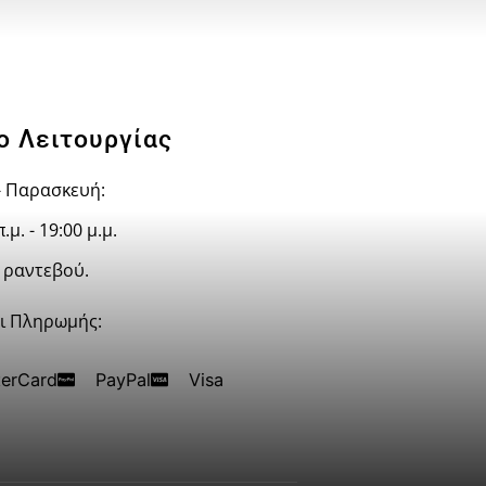
ο Λειτουργίας
- Παρασκευή:
.μ. - 19:00 μ.μ.
ν ραντεβού.
ι Πληρωμής:
erCard
PayPal
Visa