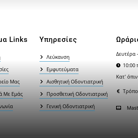
μα Links
Υπηρεσίες
Ωράρι
Δευτέρα 
ή
Λεύκανση
10:00 π
σίες
Εμφυτεύματα
Κατ' όπι
ρείο Μας
Αισθητική Οδοντιατρική
Τρόπο
ά Με Εμάς
Προσθετική Οδοντιατρική
νωνία
Γενική Οδοντιατρική
Mast