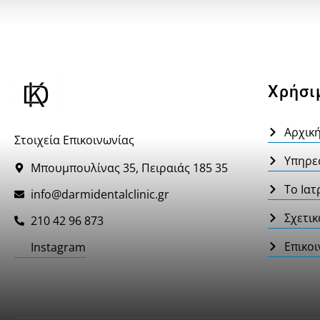
Χρήσι
Αρχικ
Στοιχεία Επικοινωνίας
Υπηρε
Μπουμπουλίνας 35, Πειραιάς 185 35
Το Ιατ
info@darmidentalclinic.gr
Σχετικ
210 42 96 873
Επικοι
Instagram