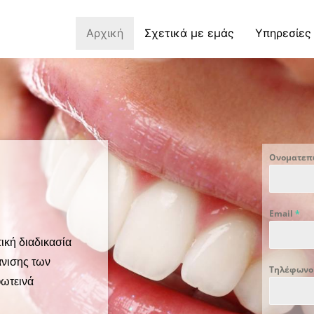
Αρχική
Σχετικά με εμάς
Υπηρεσίες
Ονοματε
Email
*
ική διαδικασία
άνισης των
Τηλέφων
φωτεινά