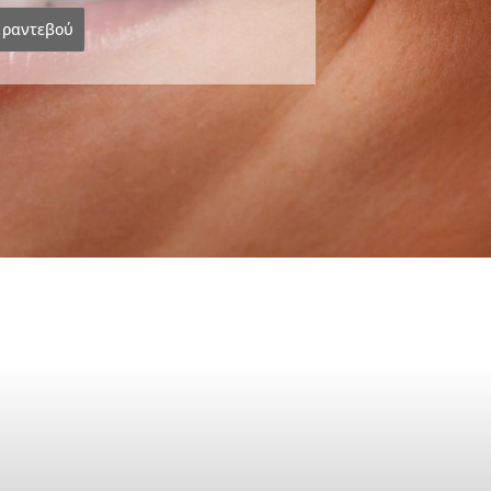
 ραντεβού