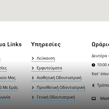
μα Links
Υπηρεσίες
Ωράρι
Δευτέρα 
ή
Λεύκανση
10:00 π
σίες
Εμφυτεύματα
Κατ' όπι
ρείο Μας
Αισθητική Οδοντιατρική
Τρόπο
ά Με Εμάς
Προσθετική Οδοντιατρική
νωνία
Γενική Οδοντιατρική
Mast