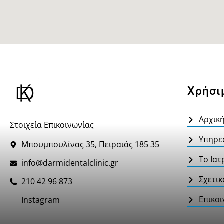
Χρήσι
Αρχικ
Στοιχεία Επικοινωνίας
Υπηρε
Μπουμπουλίνας 35, Πειραιάς 185 35
Το Ιατ
info@darmidentalclinic.gr
Σχετικ
210 42 96 873
Επικοι
Instagram