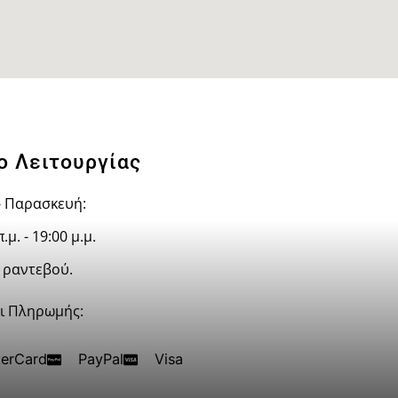
ο Λειτουργίας
- Παρασκευή:
.μ. - 19:00 μ.μ.
ν ραντεβού.
ι Πληρωμής:
erCard
PayPal
Visa