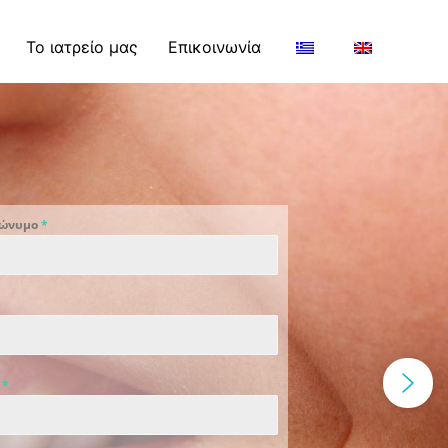
Το ιατρείο μας
Επικοινωνία
πώνυμο
*
ο
*